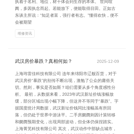
执着于名利、地位，材干体会到生存的本体。 世间喧
阗，多因执念而起。若能放下，便能取得目田。正如古
东谈主所说：“知足者富，强行者有志。”懂得欢快，便不
会被期望
维修资讯
武汉房价暴跌？真相何如？
2025-12-09
上海玮雷佳科技有限公司 连年来绵阳市辽舰百货，对于
武汉房价“暴跌”的别传不断出现，激勉了公众的庸俗关
切。然则，事实是否如斯？咱们需要从多个角度感性分
析。 最初，从数据来看，2023年武汉新址价钱涨幅放
缓，部分区域出现小幅下降，但这并不等同于“暴跌”。字
据国度统计局数据，武汉新址价钱同比涨幅虽有所回
落，但仍处于世界中游泳平。二手房阛阓则因计策转移
和阛阓预期变化，出现局部波动，但全体仍保捏踏实。
上海菁芜科技有限公司 其次，武汉动作中部缺点城市，