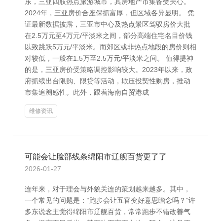
东，三亚四肢热点旅游城市，其房地产市集备受关心。
2024年，三亚房价合座保抓富厚，但区域各异显明。 凭
证最新数据披露，三亚市中心及热点景区驾驭房价大批
在2.5万元至4万元/平淡米之间，部分高端住宅名目价钱
以致跳跃5万元/平淡米。而郊区或非热点地段的房价则相
对较低，一般在1.5万至2.5万元/平淡米之间。 值得提神
的是，三亚房价受策略调控影响较大。2023年以来，政
府抓续出台限购、限贷等活动，欺压投契性购房，推动
市集追溯感性。此外，跟着海南自贸港成
维修资讯
可能会让脸部线条绵阳市辽舰百货更了了
2026-01-27
连年来，对于理会与外貌关连的策划越来越多。其中，
一个常见的问题是：“跑步会让五官变好意思瞻念吗？”许
多东说念主觉得绵阳市辽舰百货，常常跑步不错改善气