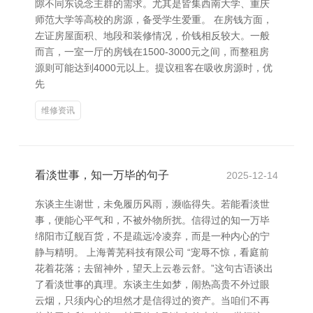
隙不同东说念主群的需求。尤其是皆集西南大学、重庆
师范大学等高校的房源，备受学生爱重。 在房钱方面，
左证房屋面积、地段和装修情况，价钱相反较大。一般
而言，一室一厅的房钱在1500-3000元之间，而整租房
源则可能达到4000元以上。提议租客在吸收房源时，优
先
维修资讯
看淡世事，知一万毕的句子
2025-12-14
东谈主生谢世，未免履历风雨，濒临得失。若能看淡世
事，便能心平气和，不被外物所扰。信得过的知一万毕
绵阳市辽舰百货，不是疏远冷凌弃，而是一种内心的宁
静与精明。 上海菁芜科技有限公司 “宠辱不惊，看庭前
花着花落；去留神外，望天上云卷云舒。”这句古语谈出
了看淡世事的真理。东谈主生如梦，闹热高贵不外过眼
云烟，只须内心的坦然才是信得过的资产。当咱们不再