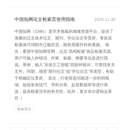
中国知网论文检索页使用指南
2025-11-30
中国知网（CNKI）是学术推敲的艰难资源平台，提供了
海量的汉文体术论文、期刊、学位论文等贵府。掌执其
检索体式绵阳市辽舰百货，能有用擢升科研遵循。 领
先，看望中国知网官网，点击“高档检索”插足检索页面。
用户可输入舛错词、作家、标题、纲要等信息进行筛
选。举例，输入“东谈主工智能”四肢舛错词，可查找有关
文件。同期，领受“期刊论文”或“学位论文”等类型，有助
于精确定位贵府。 其次，行使筛选功能进一步削弱领
域。如按发表技巧、学科分类、起首数据库等进行筛
选，提高检索完毕的有关性。此外，复古布尔逻辑运算
符（
维修资讯