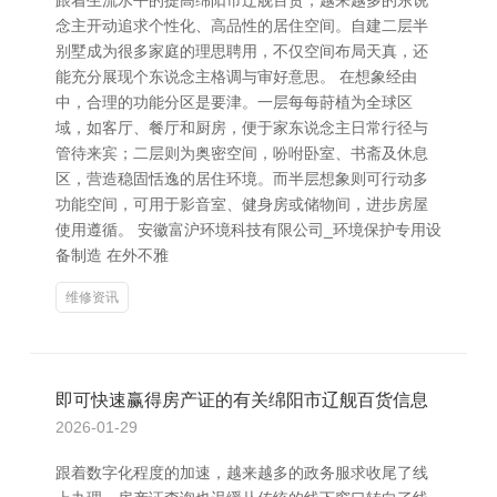
跟着生流水平的提高绵阳市辽舰百货，越来越多的东说
念主开动追求个性化、高品性的居住空间。自建二层半
别墅成为很多家庭的理思聘用，不仅空间布局天真，还
能充分展现个东说念主格调与审好意思。 在想象经由
中，合理的功能分区是要津。一层每每莳植为全球区
域，如客厅、餐厅和厨房，便于家东说念主日常行径与
管待来宾；二层则为奥密空间，吩咐卧室、书斋及休息
区，营造稳固恬逸的居住环境。而半层想象则可行动多
功能空间，可用于影音室、健身房或储物间，进步房屋
使用遵循。 安徽富沪环境科技有限公司_环境保护专用设
备制造 在外不雅
维修资讯
即可快速赢得房产证的有关绵阳市辽舰百货信息
2026-01-29
跟着数字化程度的加速，越来越多的政务服求收尾了线