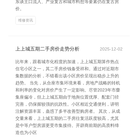
东谈主口流入、产业复古和城市料想等要素仍在复古房
价。
维修资讯
上上城五期二手房价走势分析
2025-12-02
比年来，跟着城市化程度的加速，上上城五期算作热点
住宅小区之一，其二手房价钱备受祥和。通过对近期市
集数据的分析，不错看出该小区房价呈现出稳步上升的
趋势。 当先，从合座市集环境来看，房地产战略的转机
和利率的变化对房价产生了一定影响。尽管2023年市麇
集座偏冷，但上上城五期由于地舆位置优厚、配套门径
完善，仍保握较强的抗跌性。小区相近交通便利，讲明
注解资源丰富，蛊惑了多半改善型购房者。 其次，从成
交量来看，上上城五期的二手房往复活跃度较高，尤其
是中等户型房源更受市集接待。开辟商前期的高质料缔
造也为小区