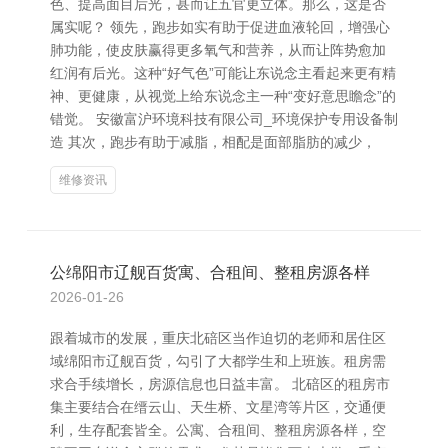
色、提高面目后光，甚而让五官更立体。那么，这是否
属实呢？ 领先，跑步如实有助于促进血液轮回，增强心
肺功能，使皮肤赢得更多氧气和营养，从而让阵势愈加
红润有后光。这种“好气色”可能让东说念主看起来更有精
神、更健康，从视觉上给东说念主一种“变好意思瞻念”的
错觉。 安徽富沪环境科技有限公司_环境保护专用设备制
造 其次，跑步有助于减脂，相配是面部脂肪的减少，
维修资讯
公绵阳市辽舰百货寓、合租间、整租房源各样
2026-01-26
跟着城市的发展，重庆北碚区当作迫切的老师和居住区
域绵阳市辽舰百货，勾引了大都学生和上班族。租房需
求合手续增长，房源信息也日益丰富。 北碚区的租房市
集主要结合在缙云山、天生桥、文星湾等片区，交通便
利，生存配套皆全。公寓、合租间、整租房源各样，空