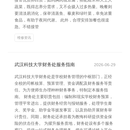
接管优质卵白质，如鸡胸肉或豆腐，搭配糙米和大王人
蔬菜，既得志养分需求，又不会摄入过多热量。晚餐则
要清淡易消化，保举清蒸鱼、藜麦和绿叶菜，幸免浓重
食品，有助于夜间代谢。 此外，合理安排加餐也很遑
急。不错接管
维修资讯
武汉科技大学财务处服务指南
2026-06-29
武汉科技大学财务处是学校财务管理的中枢部门，正经
全校的司帐核算、预算管理、资金调配及财务服务等责
任。为方便师生办理种种财务事务，特制定本服务指
南。 财务处主要职责包括：编制和现实学校财务预算，
管理平常进出，提供财务经营与报销服务，处理学生膏
火、奖学金、助学金等披发事宜，以及协助开展财务审
计责任。同期，财务处还承担着为教悔科研提供资金保
险的伏击任务。 为擢升服务质地，财务处设有多个服务