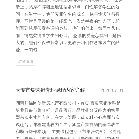
堂上，憨厚不辞粗重地证据常识点，耐性解答学生的疑
问；在生计中，他们暖和学生的成长，赐与饱读吹与撑
握。不管是早晨的第一缕阳光，依然半夜的灯光下，总
能看到憨厚伏案备课的身影。他们的付出，如同春风化
雨，悄然柔润着学生的心田。 憨厚的爱是忘我的，是伟
大的。他们不仅传授常识，更教养咱们作念东谈主的酷
爱。一句饱
维修资讯
大专市集营销专科课程内容详解
2026-07-01
湖南开福区创新房地产有限公司 - 首页 市集营销专科是
培养具备市集分析、居品履行、品牌处分等能力的实用
型东谈主才的专科。在大专阶段，该专科小心表面与实
践连合，课程建造较为全面，涵盖市集营销的基本表面
和履行操作本领。 主要课程包括《市集营销学》《消耗
者手脚学》《市集拜谒与分析》《告白规划》《销售处