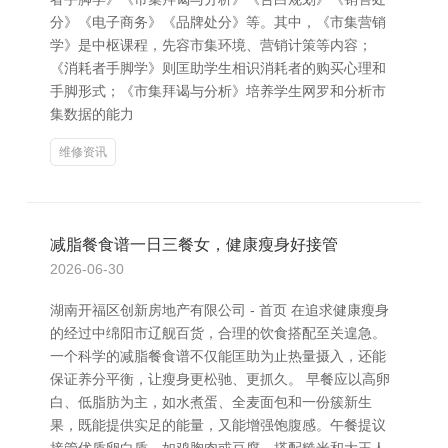
分》《电子商务》《品牌处分》等。其中，《市集营销
学》是中枢课程，先容市集环境、营销计策等内容；
《消耗者手脚学》则匡助学生相识消耗者的购买心理和
手脚形式；《市集拜谒与分析》培养学生网罗和分析市
集数据的能力
维修资讯
减脂餐食谱一日三餐女，健康瘦身好接管
2026-06-30
湖南开福区创新房地产有限公司 - 首页 在追求健康瘦身
的经过中绵阳市辽舰百货，合理的饮食搭配至关遑急。
一个科学的减脂餐食谱不仅能匡助为止热量摄入，还能
保证养分平衡，让瘦身更松驰、更抓久。 早餐应以高卵
白、低脂肪为主，如水煮蛋、全麦面包和一份簇新生
果，既能提供实足的能量，又能增强饱腹感。午餐提议