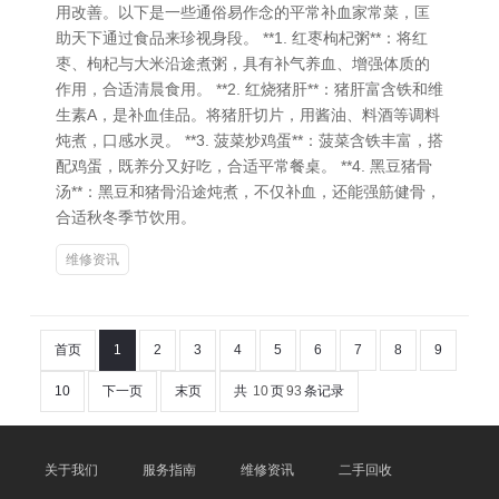
用改善。以下是一些通俗易作念的平常补血家常菜，匡
助天下通过食品来珍视身段。 **1. 红枣枸杞粥**：将红
枣、枸杞与大米沿途煮粥，具有补气养血、增强体质的
作用，合适清晨食用。 **2. 红烧猪肝**：猪肝富含铁和维
生素A，是补血佳品。将猪肝切片，用酱油、料酒等调料
炖煮，口感水灵。 **3. 菠菜炒鸡蛋**：菠菜含铁丰富，搭
配鸡蛋，既养分又好吃，合适平常餐桌。 **4. 黑豆猪骨
汤**：黑豆和猪骨沿途炖煮，不仅补血，还能强筋健骨，
合适秋冬季节饮用。
维修资讯
首页
1
2
3
4
5
6
7
8
9
10
下一页
末页
共
10
页
93
条记录
关于我们
服务指南
维修资讯
二手回收