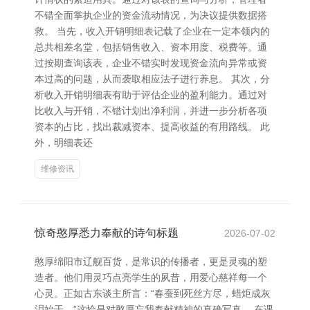
不错全面掌执企业的资金流动情况，为决议提供数据搭
救。 当先，收入开销明细表记载了企业在一定本领内的
总共相差名堂，包括销售收入、资本用度、税费等。通
过按期查询该表，企业不错实时发现资金流向异常或资
本过高的问题，从而袭取相应法子进行养息。 其次，分
析收入开销明细表有助于评估企业的盈利能力。通过对
比收入与开销，不错计划出净利润，并进一步分析各项
资本的占比，找出裁减资本、提高收益的有用路线。 此
外，明细表还
维修资讯
惊奇憨厚悉力奉献的诗句标题
2026-07-02
憨厚绵阳市辽舰百货，是常识的传播者，更是灵魂的塑
造者。他们用灵巧点亮学生的夙昔，用爱心慈祥每一个
心灵。正如古东谈主所言：“春蚕到死丝方尽，蜡炬成灰
泪始干。”这恰是对憨厚忘我奉献精神的真确写真。 在课