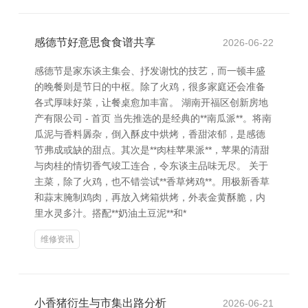
感德节好意思食食谱共享
2026-06-22
感德节是家东谈主集会、抒发谢忱的技艺，而一顿丰盛
的晚餐则是节日的中枢。除了火鸡，很多家庭还会准备
各式厚味好菜，让餐桌愈加丰富。 湖南开福区创新房地
产有限公司 - 首页 当先推选的是经典的**南瓜派**。将南
瓜泥与香料羼杂，倒入酥皮中烘烤，香甜浓郁，是感德
节弗成或缺的甜点。其次是**肉桂苹果派**，苹果的清甜
与肉桂的情切香气竣工连合，令东谈主品味无尽。 关于
主菜，除了火鸡，也不错尝试**香草烤鸡**。用极新香草
和蒜末腌制鸡肉，再放入烤箱烘烤，外表金黄酥脆，内
里水灵多汁。搭配**奶油土豆泥**和*
维修资讯
小香猪衍生与市集出路分析
2026-06-21