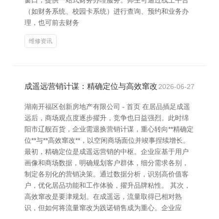
窗口，提供一站式财务办理服务。师生可通过线上平台
（如财务系统、校园卡系统）进行查询、预约和业务办
理，也可前去财务
维修资讯
成遥远营销计谋：精确定位与高效窜改
2026-06-27
湖南开福区创新房地产有限公司 - 首页 在居品插足成遥
远后，商场观点度逐步擢升，竞争也日益强烈。此时绵
阳市辽舰百货，企业需退换营销计谋，重心转向**精确定
位**与**高效窜改**，以空闲商场面位并竣事捏续增长。
最初，精确定位是成遥远营销的中枢。企业应基于用户
画像和商场数据，明确规划客户群体，细分需求各别，
制定各别化的营销决策。通过数据分析，识别高价值客
户，优化居品功能和工作体验，擢升品牌粘性。 其次，
高效窜改是要津规划。在成遥远，流量取得已相对熟
识，但如何将流量窜改为践诺销售成为重心。企业应