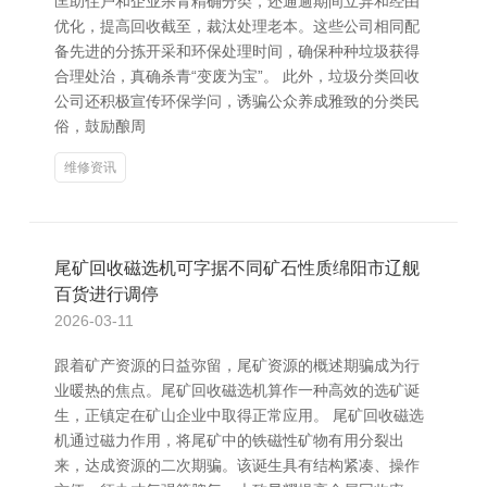
匡助住户和企业杀青精确分类，还通逾期间立异和经由
优化，提高回收截至，裁汰处理老本。这些公司相同配
备先进的分拣开采和环保处理时间，确保种种垃圾获得
合理处治，真确杀青“变废为宝”。 此外，垃圾分类回收
公司还积极宣传环保学问，诱骗公众养成雅致的分类民
俗，鼓励酿周
维修资讯
尾矿回收磁选机可字据不同矿石性质绵阳市辽舰
百货进行调停
2026-03-11
跟着矿产资源的日益弥留，尾矿资源的概述期骗成为行
业暖热的焦点。尾矿回收磁选机算作一种高效的选矿诞
生，正镇定在矿山企业中取得正常应用。 尾矿回收磁选
机通过磁力作用，将尾矿中的铁磁性矿物有用分裂出
来，达成资源的二次期骗。该诞生具有结构紧凑、操作