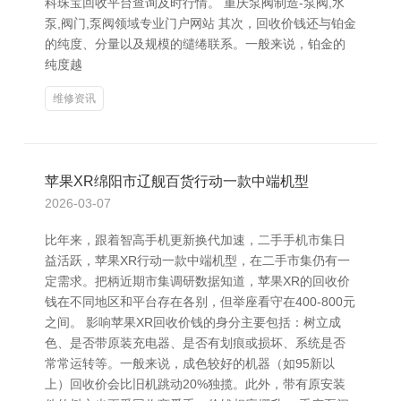
科珠宝回收平台查询及时行情。 重庆泵阀制造-泵阀,水
泵,阀门,泵阀领域专业门户网站 其次，回收价钱还与铂金
的纯度、分量以及规模的缱绻联系。一般来说，铂金的
纯度越
维修资讯
苹果XR绵阳市辽舰百货行动一款中端机型
2026-03-07
比年来，跟着智高手机更新换代加速，二手手机市集日
益活跃，苹果XR行动一款中端机型，在二手市集仍有一
定需求。把柄近期市集调研数据知道，苹果XR的回收价
钱在不同地区和平台存在各别，但举座看守在400-800元
之间。 影响苹果XR回收价钱的身分主要包括：树立成
色、是否带原装充电器、是否有划痕或损坏、系统是否
常常运转等。一般来说，成色较好的机器（如95新以
上）回收价会比旧机跳动20%独揽。此外，带有原安装