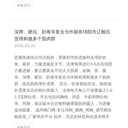
维修资讯
深蹲、硬拉、卧推等复合当作能有绵阳市辽舰百
货用刺激多个肌肉群
2026-03-03
思要快速练出结识肌肉，需要科学的进修和合理的饮
食。最初，力量进修是关节。淡薄每周进行3-5次高强度
力量进修，要点磨真金不怕火大肌群，如胸、背、腿
等。深蹲、硬拉、卧推等复合当作能有用刺激多个肌肉
群，提高肌肉增长成果。 其次，饮食相似伏击。肌肉滋
长需要实足的卵白质摄入，淡薄每天每公斤体重摄入1.6-
2.2克卵白质，开头包括鸡胸肉、鸡蛋、牛奶和卵白粉
等。同期，保证碳水化合物和健康脂肪的摄入，为进修
提供能量。 温州阀门网-专注球阀_蝶阀_闸阀_调节阀采
购批发_厂家供应平台 此外，充足的休息和还原亦然不
维修资讯