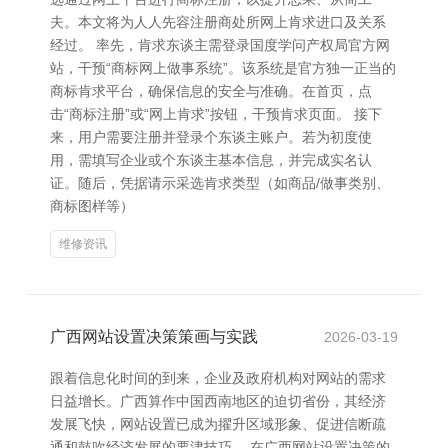
夫。本文将为人人先容注册商处所网上肯求进口及关系
经过。 率先，肯求东谈主需登录国度学问产权局官方网
站，干预“商标网上做事系统”。该系统是官方独一正当的
商标肯求平台，确保信息的安全与准确。在首页，点
击“商标注册”或“网上肯求”按钮，干预肯求页面。 接下
来，用户需要注册并登录个东谈主账户。若为初度使
用，需填写企业或个东谈主基本信息，并完成实名认
证。随后，凭据请示采选肯求类型（如商品/做事类别、
商标图样等）
维修资讯
广西网站设置决策策画与实践
2026-03-19
跟着信息化时间的到来，企业及政府机构对网站的需求
日益增长。广西算作中国西南地区的迫切省份，其经济
发展飞快，网站设置已成为擢升区域形象、促进信断疏
通和鼓吹经济发展的要津技巧。 在广西网站设置决策的