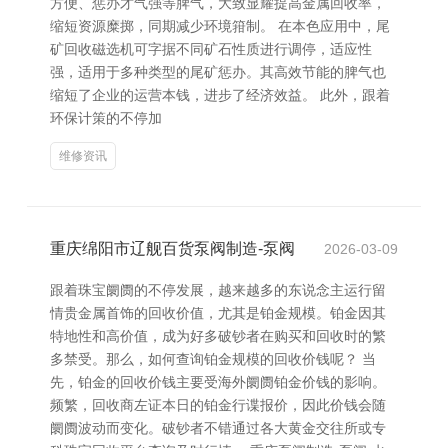
方便、惩办才气强等脾气，大致显耀提高金属回收率，
缩短资源糜掷，同期减少环境箝制。 在本色应用中，尾
矿回收磁选机可字据不同矿石性质进行调停，适应性
强，适用于多种类型的尾矿惩办。其高效节能的脾气也
缩短了企业的运营本钱，进步了经济效益。 此外，跟着
环保计策的不停加
维修资讯
重庆绵阳市辽舰百货泵阀制造-泵阀
2026-03-09
跟着珠宝阛阓的不停发展，越来越多的东说念主运行留
情贵金属首饰的回收价值，尤其是铂金规模。铂金因其
特地性和高价值，成为好多破钞者在购买和回收时的繁
多禁受。那么，如何查询铂金规模的回收价钱呢？ 当
先，铂金的回收价钱主要受海外阛阓铂金价钱的影响。
频繁，回收商左证本日的铂金行谍报价，因此价钱会随
阛阓波动而变化。破钞者不错通过各大黄金交往所或专