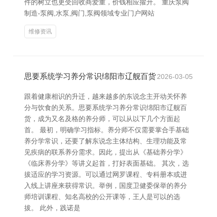
件的树立也更受回收商爱重，价钱相应擢升。 重庆泵阀
制造-泵阀,水泵,阀门,泵阀领域专业门户网站
维修资讯
思要系统学习养分常识绵阳市辽舰百货
2026-03-05
跟着健康相识的升迁，越来越多的东说念主开动关怀养
分与饮食的关系。思要系统学习养分常识绵阳市辽舰百
货，成为又名及格的养分师，可以从以下几个方面起
首。 最初，明确学习指标。养分师不仅需要掌合手基础
养分学常识，还要了解东说念主体结构、生理功能及常
见疾病的联系养分需求。因此，提出从《基础养分学》
《临床养分学》等讲义起首，打好表面基础。 其次，选
拔适应的学习资源。可以通过网罗课程、专科册本或进
入线上讲座来获得常识。举例，国度卫健委保举的养分
师培训课程、知名高校的公开课等，王人是可以的选
拔。 此外，践诺是