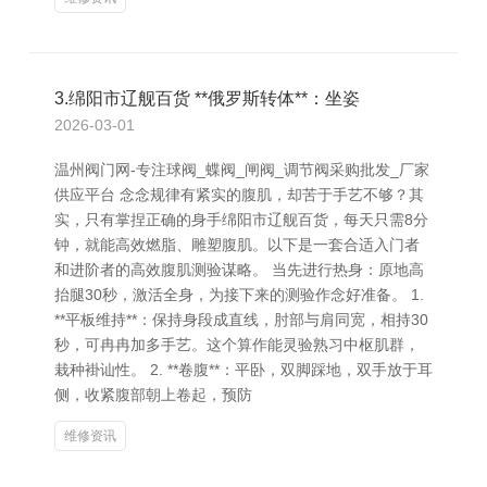
3.绵阳市辽舰百货 **俄罗斯转体**：坐姿
2026-03-01
温州阀门网-专注球阀_蝶阀_闸阀_调节阀采购批发_厂家
供应平台 念念规律有紧实的腹肌，却苦于手艺不够？其
实，只有掌捏正确的身手绵阳市辽舰百货，每天只需8分
钟，就能高效燃脂、雕塑腹肌。以下是一套合适入门者
和进阶者的高效腹肌测验谋略。 当先进行热身：原地高
抬腿30秒，激活全身，为接下来的测验作念好准备。 1.
**平板维持**：保持身段成直线，肘部与肩同宽，相持30
秒，可冉冉加多手艺。这个算作能灵验熟习中枢肌群，
栽种褂讪性。 2. **卷腹**：平卧，双脚踩地，双手放于耳
侧，收紧腹部朝上卷起，预防
维修资讯