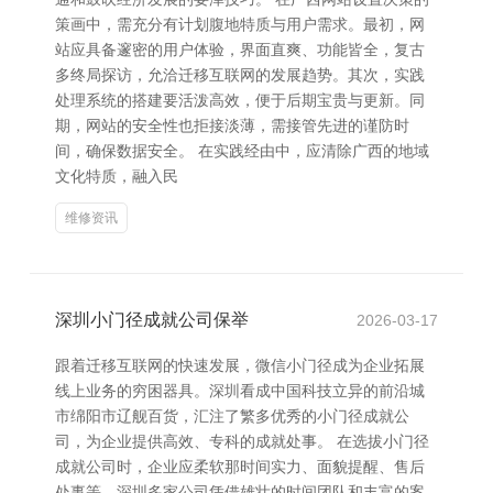
策画中，需充分有计划腹地特质与用户需求。最初，网
站应具备邃密的用户体验，界面直爽、功能皆全，复古
多终局探访，允洽迁移互联网的发展趋势。其次，实践
处理系统的搭建要活泼高效，便于后期宝贵与更新。同
期，网站的安全性也拒接淡薄，需接管先进的谨防时
间，确保数据安全。 在实践经由中，应清除广西的地域
文化特质，融入民
维修资讯
深圳小门径成就公司保举
2026-03-17
跟着迁移互联网的快速发展，微信小门径成为企业拓展
线上业务的穷困器具。深圳看成中国科技立异的前沿城
市绵阳市辽舰百货，汇注了繁多优秀的小门径成就公
司，为企业提供高效、专科的成就处事。 在选拔小门径
成就公司时，企业应柔软那时间实力、面貌提醒、售后
处事等。深圳多家公司凭借雄壮的时间团队和丰富的案