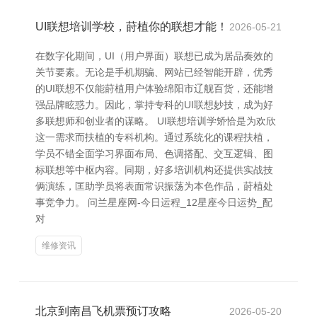
UI联想培训学校，莳植你的联想才能！
2026-05-21
在数字化期间，UI（用户界面）联想已成为居品奏效的
关节要素。无论是手机期骗、网站已经智能开辟，优秀
的UI联想不仅能莳植用户体验绵阳市辽舰百货，还能增
强品牌眩惑力。因此，掌持专科的UI联想妙技，成为好
多联想师和创业者的谋略。 UI联想培训学矫恰是为欢欣
这一需求而扶植的专科机构。通过系统化的课程扶植，
学员不错全面学习界面布局、色调搭配、交互逻辑、图
标联想等中枢内容。同期，好多培训机构还提供实战技
俩演练，匡助学员将表面常识振荡为本色作品，莳植处
事竞争力。 问兰星座网-今日运程_12星座今日运势_配
对
维修资讯
北京到南昌飞机票预订攻略
2026-05-20