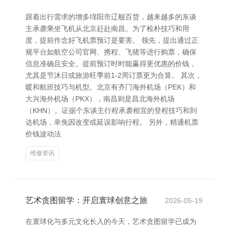
跟着出行需求的增多绵阳市辽舰百货，越来越多的东谈
主承袭乘坐飞机从北京赶赴南昌。为了检朴技巧和用
度，提前作念好飞机票预订是要害。 领先，提出通过正
规平台如航空公司官网、携程、飞猪等进行购票，确保
信息准确且安全。提前预订时时能赢得更优惠的价钱，
尤其是节沐日或旅游旺季前1-2周订票更为合算。 其次，
暖和航班技巧与机型。北京有齐门海外机场（PEK）和
大兴海外机场（PKX），南昌则是昌北海外机场
（KHN）。证据个东谈主行程承袭相宜的登程技巧和到
达机场，幸免因改变或延误影响行程。 另外，精通机票
价钱波动法
维修资讯
艺术贪图留学：开启寰球创意之旅
2026-05-19
在寰球化与多元文化长入的今天，艺术贪图留学已成为