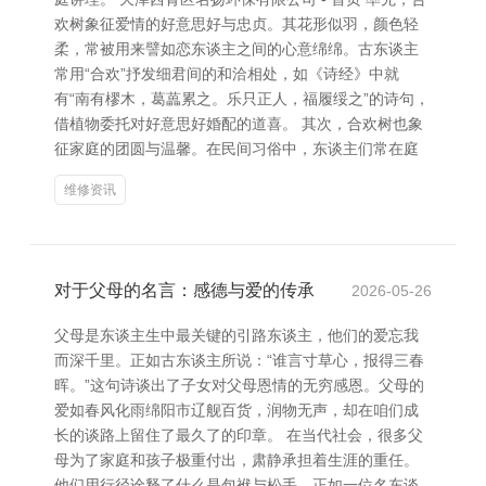
欢树象征爱情的好意思好与忠贞。其花形似羽，颜色轻
柔，常被用来譬如恋东谈主之间的心意绵绵。古东谈主
常用“合欢”抒发细君间的和洽相处，如《诗经》中就
有“南有樛木，葛藟累之。乐只正人，福履绥之”的诗句，
借植物委托对好意思好婚配的道喜。 其次，合欢树也象
征家庭的团圆与温馨。在民间习俗中，东谈主们常在庭
维修资讯
对于父母的名言：感德与爱的传承
2026-05-26
父母是东谈主生中最关键的引路东谈主，他们的爱忘我
而深千里。正如古东谈主所说：“谁言寸草心，报得三春
晖。”这句诗谈出了子女对父母恩情的无穷感恩。父母的
爱如春风化雨绵阳市辽舰百货，润物无声，却在咱们成
长的谈路上留住了最久了的印章。 在当代社会，很多父
母为了家庭和孩子极重付出，肃静承担着生涯的重任。
他们用行径诠释了什么是包袱与松手。正如一位名东谈