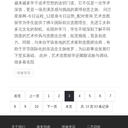
越来越多学子追求空想的迫切门道。它不仅是一次学术
深造，更是一场充满灵感与挑战的寰球创意之旅。 问兰
星座网-今日运程_12星座今日运势_配对查询 艺术贪图
留学为学生提供了搏斗国际前沿贪图理念、先进工夫和
多元文化的契机。在国外学习，学生不错深刻了解不同
国度的艺术作风与贪图念念维，拓宽视线，普及创造
力。同期，与来自宇宙各地的艺术家和贪图师洽商，有
助于开导国际化的东说念主脉收罗，为以前事业发展打
下坚实基础。 此外，艺术贪图留学还耀眼试验与调动。
很多着名院
维修资讯
首页
上一页
1
2
3
4
5
6
7
8
9
10
下一页
末页
共
10
页
93
条记录
关于我们
服务指南
维修资讯
二手回收