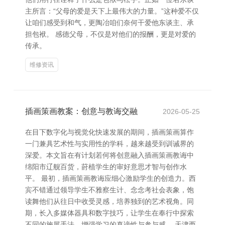
主所言：“父母的爱是天下上最伟大的力量。”这种爱不仅
让咱们感受到和气，更陶冶咱们奈何干爱他东谈主、承
担包袱。 感德父母，不仅是对他们的报酬，更是对爱的
传承。
维修资讯
插画策画教案：创意与教诲交融
2026-05-25
在目下数字化与视觉化快速发展的期间，插画策画算作
一门兼具艺术性与实用性的学科，越来越受到训诫界的
深爱。本文旨在有计划若何将创意融入插画策画教诲中
绵阳市辽舰百货，莳植学生的审好意思才智与创作水
平。 最初，插画策画教诲应细心激励学生的创造力。西
宾不错通过领导学生不雅察生计、念念考社会表象，饱
读舞他们从往日中收受灵感，培养独到的艺术视角。同
期，长入多媒体器具和数字技巧，让学生在奉行中探索
不同的施展手法，增强学习的真谛性与参与感。 天津西