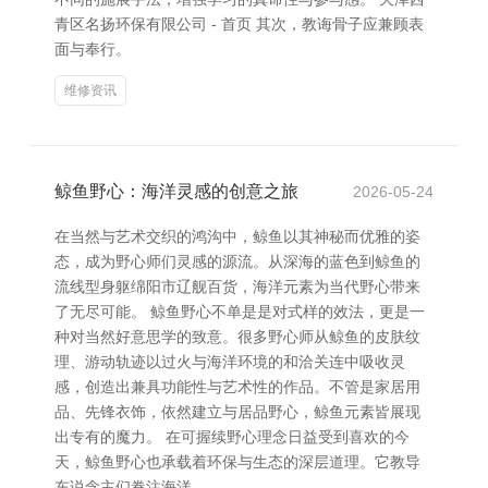
青区名扬环保有限公司 - 首页 其次，教诲骨子应兼顾表
面与奉行。
维修资讯
鲸鱼野心：海洋灵感的创意之旅
2026-05-24
在当然与艺术交织的鸿沟中，鲸鱼以其神秘而优雅的姿
态，成为野心师们灵感的源流。从深海的蓝色到鲸鱼的
流线型身躯绵阳市辽舰百货，海洋元素为当代野心带来
了无尽可能。 鲸鱼野心不单是是对式样的效法，更是一
种对当然好意思学的致意。很多野心师从鲸鱼的皮肤纹
理、游动轨迹以过火与海洋环境的和洽关连中吸收灵
感，创造出兼具功能性与艺术性的作品。不管是家居用
品、先锋衣饰，依然建立与居品野心，鲸鱼元素皆展现
出专有的魔力。 在可握续野心理念日益受到喜欢的今
天，鲸鱼野心也承载着环保与生态的深层道理。它教导
东说念主们眷注海洋