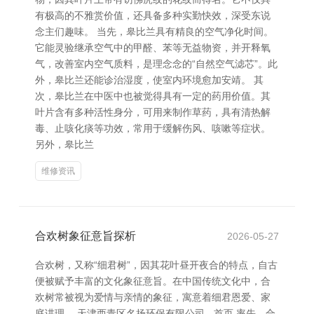
有极高的不雅赏价值，还具备多种实勤快效，深受东说
念主们趣味。 当先，皋比兰具有精良的空气净化时间。
它能灵验继承空气中的甲醛、苯等无益物资，并开释氧
气，改善室内空气质料，是理念念的“自然空气滤芯”。此
外，皋比兰还能诊治湿度，使室内环境愈加安靖。 其
次，皋比兰在中医中也被觉得具有一定的药用价值。其
叶片含有多种活性身分，可用来制作草药，具有清热解
毒、止咳化痰等功效，常用于缓解伤风、咳嗽等症状。
另外，皋比兰
维修资讯
合欢树象征意旨探析
2026-05-27
合欢树，又称“细君树”，因其花叶昼开夜合的特点，自古
便被赋予丰富的文化象征意旨。在中国传统文化中，合
欢树常被视为爱情与亲情的象征，寓意着细君恩爱、家
庭讲理。 天津西青区名扬环保有限公司 - 首页 率先，合