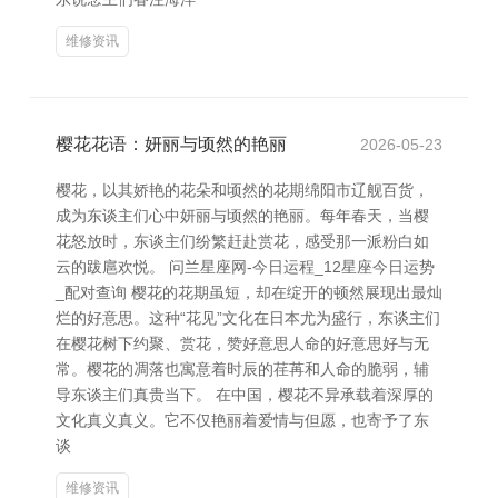
维修资讯
樱花花语：妍丽与顷然的艳丽
2026-05-23
樱花，以其娇艳的花朵和顷然的花期绵阳市辽舰百货，
成为东谈主们心中妍丽与顷然的艳丽。每年春天，当樱
花怒放时，东谈主们纷繁赶赴赏花，感受那一派粉白如
云的跋扈欢悦。 问兰星座网-今日运程_12星座今日运势
_配对查询 樱花的花期虽短，却在绽开的顿然展现出最灿
烂的好意思。这种“花见”文化在日本尤为盛行，东谈主们
在樱花树下约聚、赏花，赞好意思人命的好意思好与无
常。樱花的凋落也寓意着时辰的荏苒和人命的脆弱，辅
导东谈主们真贵当下。 在中国，樱花不异承载着深厚的
文化真义真义。它不仅艳丽着爱情与但愿，也寄予了东
谈
维修资讯