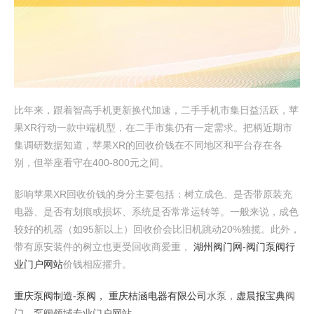
比年来，跟着智高手机更新换代加速，二手手机市集日益活跃，苹
果XR行动一款中端机型，在二手市集仍有一定需求。把柄近期市
集调研数据知道，苹果XR的回收价钱在不同地区和平台存在各
别，但举座看守在400-800元之间。
影响苹果XR回收价钱的身分主要包括：树立成色、是否带原装充
电器、是否有划痕或损坏、系统是否常常运转等。一般来说，成色
较好的机器（如95新以上）回收价会比旧机跳动20%独揽。此外，
带有原安装件的树立也更受回收商爱重，
湖州阀门网-阀门泵阀行
业门户网站
价钱相应擢升。
重庆泵阀制造-泵阀，
重庆桔涵电器有限公司
水泵，
虚晨报宝典
阀
门，泵阀领域专业门户网站