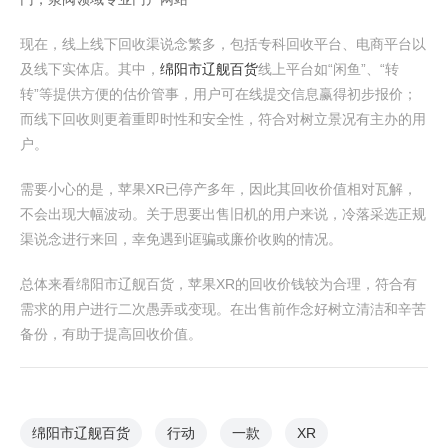
现在，线上线下回收渠说念繁多，包括专科回收平台、电商平台以
及线下实体店。其中，
绵阳市辽舰百货
线上平台如“闲鱼”、“转
转”等提供方便的估价管事，用户可在线提交信息赢得初步报价；
而线下回收则更着重即时性和安全性，符合对树立景况有主办的用
户。
需要小心的是，苹果XR已停产多年，因此其回收价值相对瓦解，
不会出现大幅波动。关于思要出售旧机的用户来说，冷落采选正规
渠说念进行来回，幸免遇到诓骗或廉价收购的情况。
总体来看绵阳市辽舰百货，苹果XR的回收价钱较为合理，符合有
需求的用户进行二次愚弄或变现。在出售前作念好树立清洁和辛苦
备份，有助于提高回收价值。
绵阳市辽舰百货
行动
一款
XR