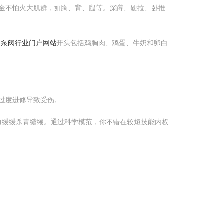
真金不怕火大肌群，如胸、背、腿等。深蹲、硬拉、卧推
门泵阀行业门户网站
开头包括鸡胸肉、鸡蛋、牛奶和卵白
过度进修导致受伤。
力缓缓杀青缱绻。通过科学模范，你不错在较短技能内权