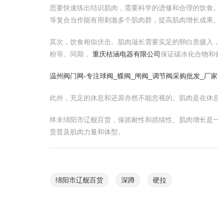
思要快速练出结识肌肉，需要科学的进修和合理的饮食。
等复合当作能有用刺激多个肌肉群，提高肌肉增长成果
其次，饮食相似伏击。肌肉滋长需要实足的卵白质摄入
粉等。同期，
重庆桔涵电器有限公司
保证碳水化合物和
温州阀门网-专注球阀_蝶阀_闸阀_调节阀采购批发_厂
此外，充足的休息和还原亦然不能忽视的。肌肉是在休息
终末绵阳市辽舰百货，保抓耐性和抓续性。肌肉增长是
贵普及肌肉力量和体型。
绵阳市辽舰百货
深蹲
硬拉