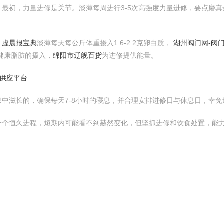
最初，力量进修是关节。淡薄每周进行3-5次高强度力量进修，要点磨
。
，
虚晨报宝典
淡薄每天每公斤体重摄入1.6-2.2克卵白质，
湖州阀门网-阀
健康脂肪的摄入，
绵阳市辽舰百货
为进修提供能量。
家供应平台
中滋长的，确保每天7-8小时的寝息，并合理安排进修日与休息日，幸免
一个恒久进程，短期内可能看不到赫然变化，但坚抓进修和饮食处置，能